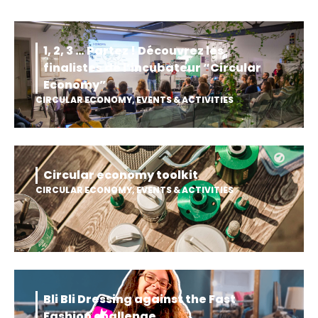
1, 2, 3 … Partez ! Découvrez les
finalistes de l’incubateur “Circular
Economy”
CIRCULAR ECONOMY
,
EVENTS & ACTIVITIES
Circular economy toolkit
CIRCULAR ECONOMY
,
EVENTS & ACTIVITIES
Bli Bli Dressing against the Fast
Fashion challenge