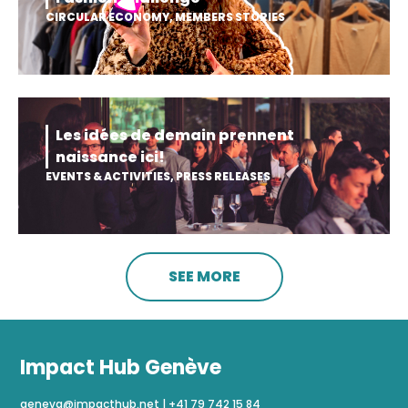
CIRCULAR ECONOMY
,
MEMBERS STORIES
Les idées de demain prennent
naissance ici!
EVENTS & ACTIVITIES
,
PRESS RELEASES
SEE MORE
Impact Hub Genève
geneva@impacthub.net
|
+41 79 742 15 84