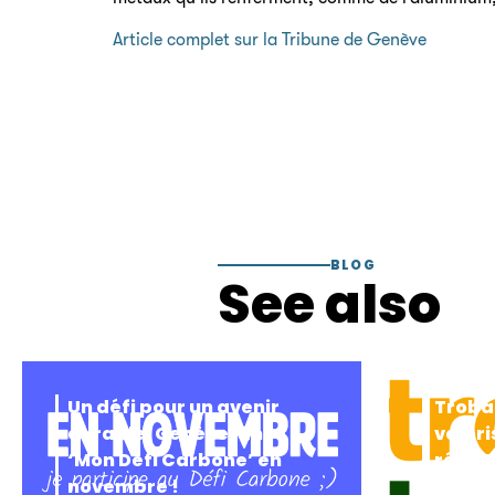
Article complet sur la Tribune de Genève
BLOG
See also
Un défi pour un avenir
Trobak
durable: Genève lance
valori
‘Mon Défi Carbone’ en
récol
novembre !
organ