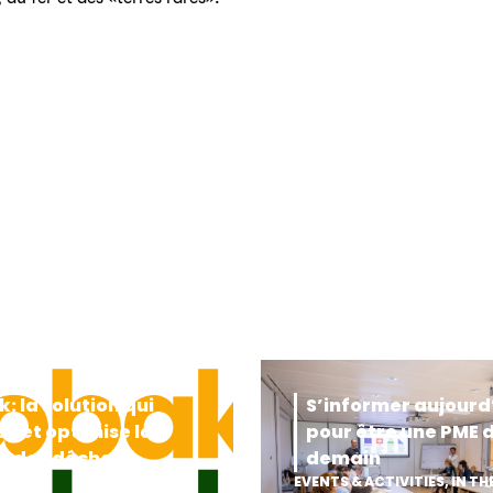
: la solution qui
S’informer aujourd
se et optimise la
pour être une PME 
te des déchets
demain
iques
EVENTS & ACTIVITIES
,
IN TH