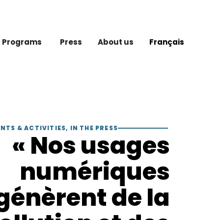
 Programs
Press
About us
Français
NTS & ACTIVITIES
,
IN THE PRESS
« Nos usages
numériques
génèrent de la