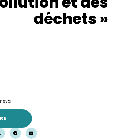
ollution et des
déchets »
eneva
RE