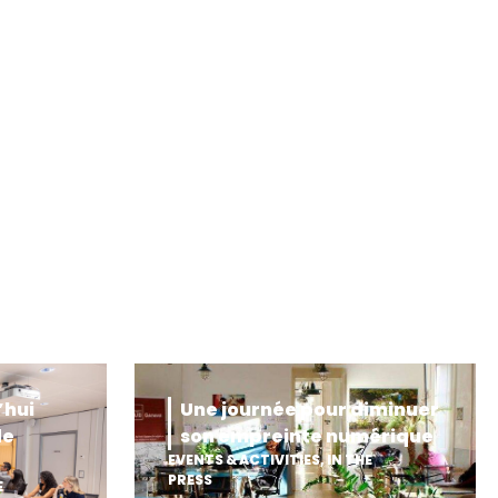
’hui
Une journée pour diminuer
de
son empreinte numérique
EVENTS & ACTIVITIES
,
IN THE
PRESS
E