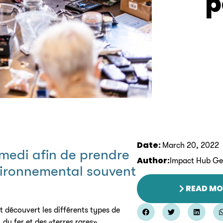
p
Date:
March 20, 2022
amedi afin de prendre
Author:
Impact Hub G
vironnemental souvent
READ MO
t découvert les différents types de
du fer et des «terres rares».