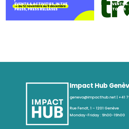
EVENTS & ACTIVITIES
,
IN THE
EVENTS & 
PRESS
,
PRESS RELEASES
STORIES
Impact Hub Genè
geneva@impacthub.net
|
+41 7
Rue Fendt, 1 – 1201 Genève
Monday-Friday : 9h00-19h00