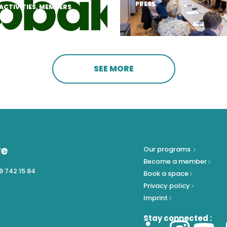
PRESS
ACTIVITIES
,
MEMBERS
SEE MORE
ve
Our programs
Become a member
9 742 15 84
Book a space
Privacy policy
Imprint
Stay connected :