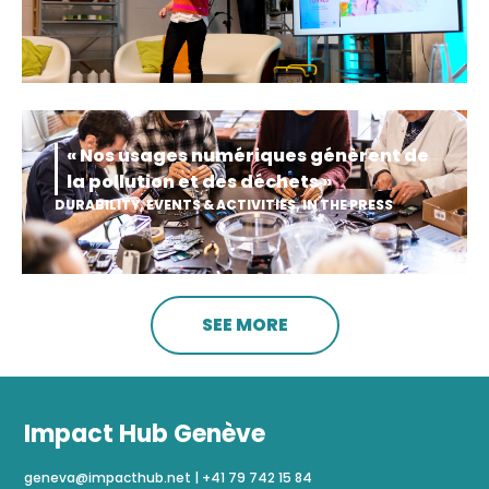
« Nos usages numériques génèrent de
la pollution et des déchets »
DURABILITY
,
EVENTS & ACTIVITIES
,
IN THE PRESS
SEE MORE
Impact Hub Genève
geneva@impacthub.net
|
+41 79 742 15 84