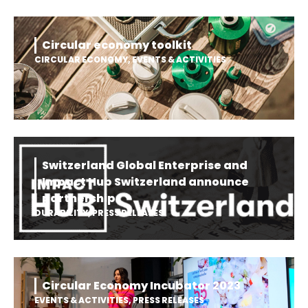
Circular economy toolkit
CIRCULAR ECONOMY
,
EVENTS & ACTIVITIES
Switzerland Global Enterprise and
Impact Hub Switzerland announce
partnership
DURABILITY
,
PRESS RELEASES
Circular Economy Incubator 2023
EVENTS & ACTIVITIES
,
PRESS RELEASES