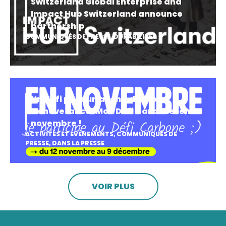
Switzerland Global Enterprise and
Impact Hub Switzerland announce
partnership
COMMUNIQUÉS DE PRESSE
,
DURABILITÉ
Un défi pour un avenir durable:
Genève lance ‘Mon Défi Carbone’ en
novembre !
ACTIVITÉS ET ÉVÉNEMENTS
,
COMMUNIQUÉS DE
PRESSE
,
DANS LA PRESSE
VOIR PLUS