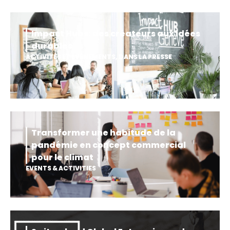
Impact Hubs: des créateurs aux idées
durables
ACTIVITÉS ET ÉVÉNEMENTS
,
DANS LA PRESSE
Transformer une habitude de la
pandémie en concept commercial
pour le climat
EVENTS & ACTIVITIES