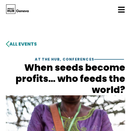
ALL EVENTS
AT THE HUB
,
CONFERENCES
When seeds become
profits… who feeds the
world?