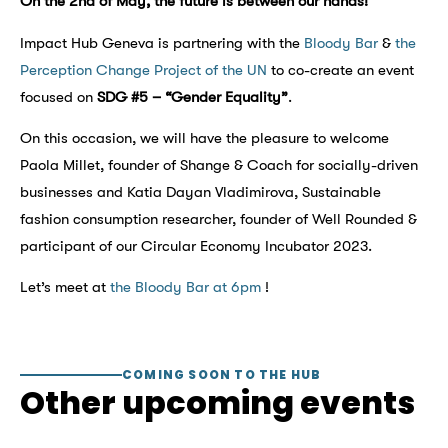
On the 2nd of May, the future is between our hands!
Impact Hub Geneva is partnering with the
Bloody Bar
&
the
Perception Change Project of the
UN
to co-create an event
focused on
SDG #5 – “Gender Equality”
.
On this occasion, we will have the pleasure to welcome
Paola Millet, founder of Shange & Coach for socially-driven
businesses and Katia Dayan Vladimirova, Sustainable
fashion consumption researcher, founder of Well Rounded &
participant of our Circular Economy Incubator 2023.
Let’s meet at
the Bloody Bar at 6pm
!
COMING SOON TO THE HUB
Other upcoming events