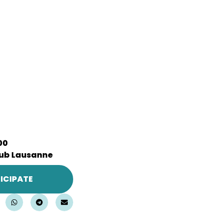
00
ub Lausanne
ICIPATE