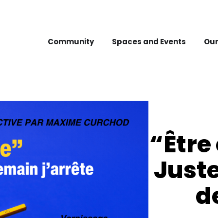
Community
Spaces and Events
Our
“Être
Juste
d