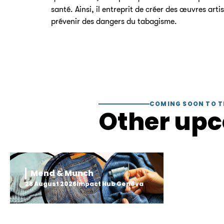
santé. Ainsi, il entreprit de créer des œuvres arti
prévenir des dangers du tabagisme.
COMING SOON TO T
Other up
Mend & Munch
28 August 2026
Impact Hub Geneva