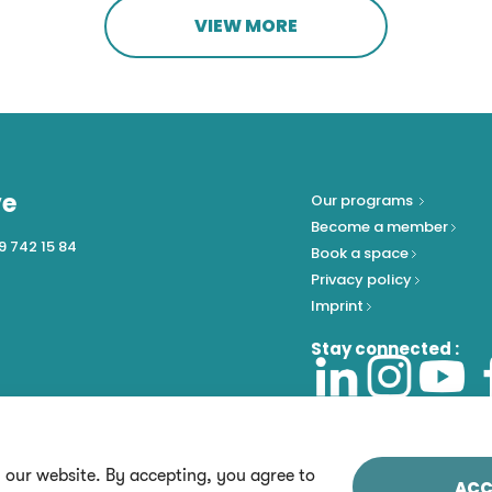
VIEW MORE
ve
Our programs
Become a member
9 742 15 84
Book a space
Privacy policy
Imprint
Stay connected :
n our website. By accepting, you agree to
ACC