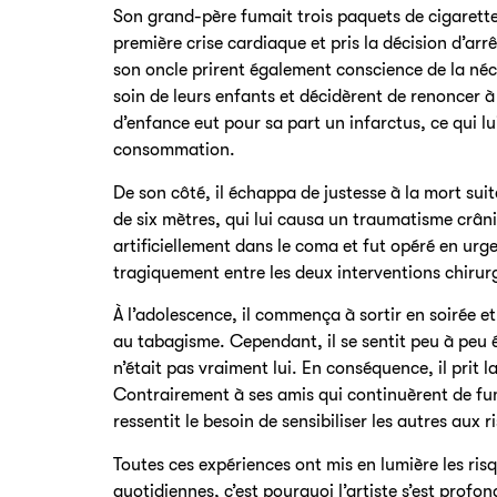
Son grand-père fumait trois paquets de cigarettes 
première crise cardiaque et pris la décision d’arr
son oncle prirent également conscience de la néc
soin de leurs enfants et décidèrent de renoncer à
d’enfance eut pour sa part un infarctus, ce qui lu
consommation.
De son côté, il échappa de justesse à la mort su
de six mètres, qui lui causa un traumatisme crâni
artificiellement dans le coma et fut opéré en ur
tragiquement entre les deux interventions chirurg
À l’adolescence, il commença à sortir en soirée e
au tabagisme. Cependant, il se sentit peu à peu é
n’était pas vraiment lui. En conséquence, il prit l
Contrairement à ses amis qui continuèrent de fume
ressentit le besoin de sensibiliser les autres aux 
Toutes ces expériences ont mis en lumière les ri
quotidiennes, c’est pourquoi l’artiste s’est pro