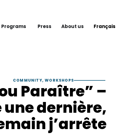
 Programs
Press
About us
Français
COMMUNITY
,
WORKSHOPS
 ou Paraître” –
 une dernière,
emain j’arrête