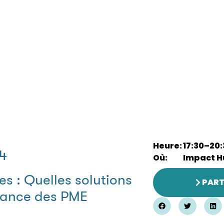
Heure:
17:30
–
20:
4
Où:
Impact H
s : Quelles solutions
PART
isance des PME