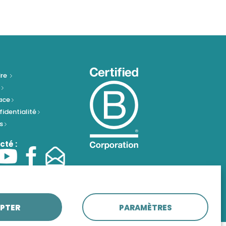
ire
e
pace
fidentialité
es
cté :
PTER
PARAMÈTRES