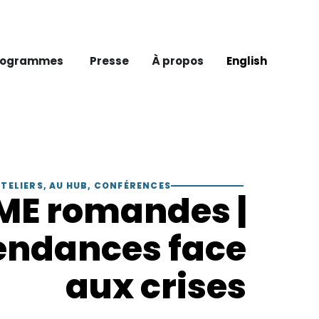
rogrammes
Presse
À propos
English
TELIERS
,
AU HUB
,
CONFÉRENCES
ME romandes |
ndances face
aux crises