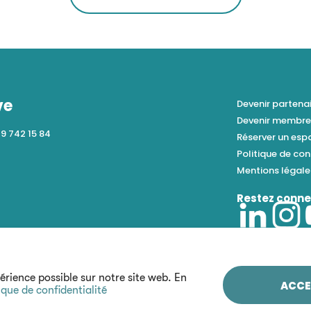
ve
Devenir partena
Devenir membr
79 742 15 84
Réserver un es
Politique de con
Mentions légal
Restez conne
périence possible sur notre site web. En
ACCE
ique de confidentialité