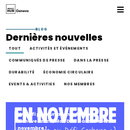
BLOG
Dernières nouvelles
TOUT
ACTIVITÉS ET ÉVÉNEMENTS
COMMUNIQUÉS DE PRESSE
DANS LA PRESSE
DURABILITÉ
ÉCONOMIE CIRCULAIRE
EVENTS & ACTIVITIES
NOS MEMBRES
Un défi pour un avenir durable:
Genève lance ‘Mon Défi Carbone’ en
novembre !