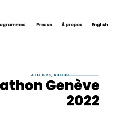
rogrammes
Presse
À propos
English
ATELIERS
,
AU HUB
athon Genève
2022