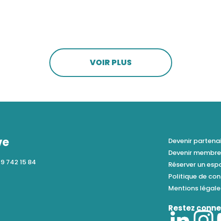
VOIR PLUS
ve
Devenir partena
Devenir membr
79 742 15 84
Réserver un es
Politique de con
Mentions légal
Restez conne