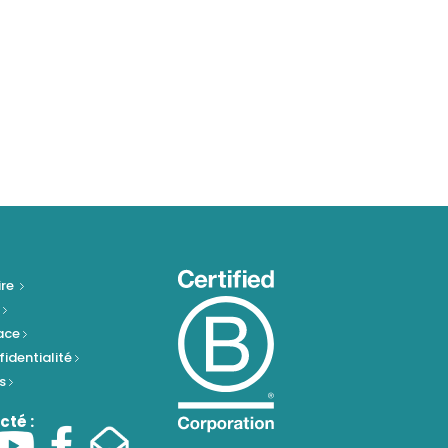
ire
e
pace
fidentialité
es
cté :