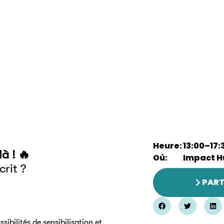
Heure:
13:00
–
17:
à ! 🔥
Où:
Impact H
crit ?
PART
ibilités de sensibilisation et