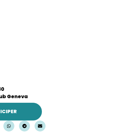
30
ub Geneva
ICIPER