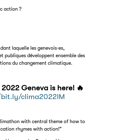
c action ?
dant laquelle les genevois·es,
 et publiques développent ensemble des
stions du changement climatique.
n 2022 Geneva is here! 🔥
/bit.ly/clima2022IM
Climathon with central theme of how to
cation rhymes with action!”