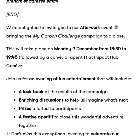
prénom et adresse email
[ENG]
We’re delighted to invite you to our
Afterwork
event 🥂
bringing the
My Carbon Challenge
campaign to a close.
This will take place on
Monday 9 December from 18:30 to
19:45
(followed by a convivial aperitif) at Impact Hub
Genève.
Join us for an
evening of fun entertainment
that will include:
A look back
at the results of the campaign
Enriching discussions
to help us imagine what’s next
Prizes
allotted to participants
A festive aperitif
to close this wonderful adventure
together
✨ Don’t miss this exceptional evening to
celebrate our